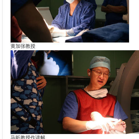
黄加张教授
马昕教授作讲解