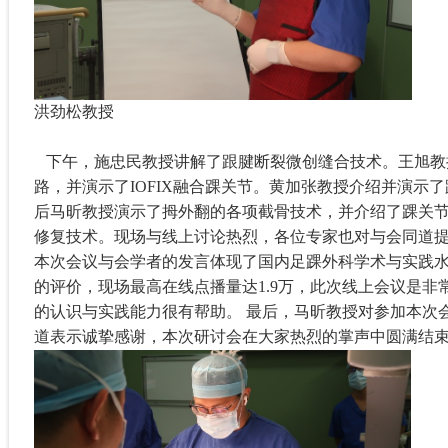
洪劲松教授
下午，施忠民教授讲解了跟腱断裂微创缝合技术。王旭教
路，并演示了
IOFIX
融合踝关节。黄加张教授介绍并演示了
后马昕教授演示了拇外翻的各项截骨技术，并介绍了踝关
修复技术。现场与线上讨论热烈，各位专家也对与会同道
本次会议与会学者的发言体现了国内足踝外科学术与实践
的评价，现场最高在线点播量达
1.9
万，此次线上会议是非
的认识与实践能力很有帮助。 最后，马昕教授对参加本次
道表示诚挚感谢，本次研讨会在大家热烈的掌声中圆满结