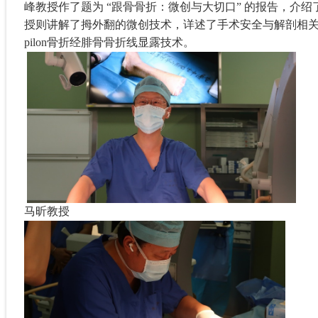
峰教授作了题为 “跟骨骨折：微创与大切口” 的报告，介
授则讲解了拇外翻的微创技术，详述了手术安全与解剖相
pilon
骨折经腓骨骨折线显露技术。
马昕教授