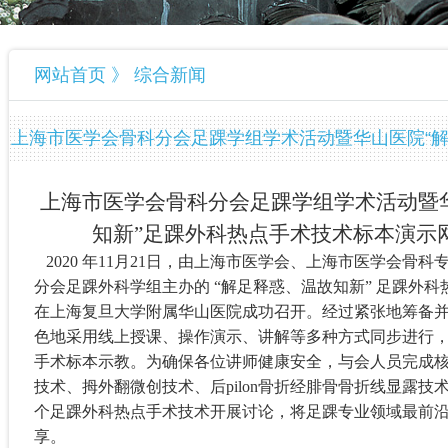
网站首页 》 综合新闻
上海市医学会骨科分会足踝学组学术活动暨华山医院“解
手术技术标本演示网络研讨会
上海市医学会骨科分会足踝学组学术活动暨
知新”足踝外科热点手术技术标本演示
2020
年
11
月
21
日，由上海市医学会、上海市医学会骨科
分会足踝外科学组主办的 “解足释惑、温故知新” 足踝外
在上海复旦大学附属华山医院成功召开。经过紧张地筹备
色地采用线上授课、操作演示、讲解等多种方式同步进行
手术标本示教。为确保各位讲师健康安全，与会人员完成
技术、拇外翻微创技术、后
pilon
骨折经腓骨骨折线显露技
个足踝外科热点手术技术开展讨论，将足踝专业领域最前
享。