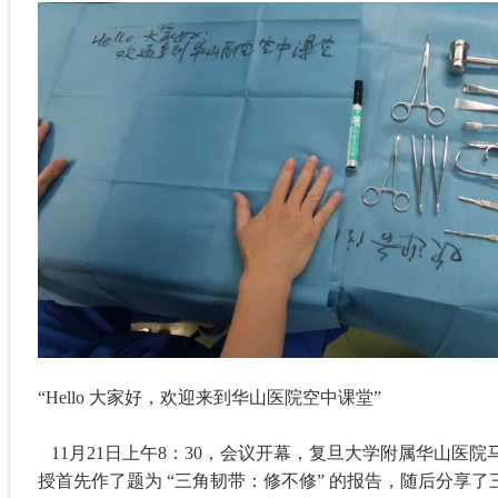
“
Hello
大家好，欢迎来到华山医院空中课堂
”
11
月
21
日上午
8
：
30
，会议
开幕，
复旦大学附属华山医院
授首先作了题为 “三角韧带：修不修” 的报告，随后分享