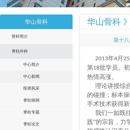
华山骨科 》
华山骨科
骨科简介
第十八
脊柱外科
年
月
2013
4
25
中心简介
第
批学员。初
18
热情高涨。
中心新闻
理论讲授综
医师风采
的碰撞；标本操
脊柱病例
手术技术获得新
我们一如既
脊柱专题
践”的宗旨，力
脊柱论文