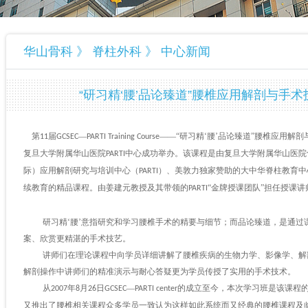
华山骨科 》 脊柱外科 》 中心新闻
“研习精‘腰’品论臻道”腰椎应用解剖与手
第
届
—
——“研习精‘腰’品论臻道”腰椎应用解
11
GCSEC
PARTI Training Course
复旦大学附属华山医院
中心成功举办。该课程是由复旦大学附属华山医院
PARTI
际）应用解剖研究与培训中心（
）、美敦力独家赞助的大中华脊柱教育中
PARTI
续教育的精品课程。由姜建元教授及其带领的
“金牌授课团队”担任授课讲
PARTI
研习精‘腰’意指研究和学习腰椎手术的精要与细节；而品论臻道，是通过
案、欣赏更精湛的手术技艺。
讲师们在理论课程中向学员详细讲解了腰椎疾病的生物力学、影像学、解
解剖操作中讲师们的精准演示与耐心答疑更为学员传授了实用的手术技术。
从
年
月
日
—
的成立至今，本次学习班是该课程
2007
8
26
GCSEC
PARTI center
又推出了腰椎相关课程众多学员一致认为这样如此系统而又经典的腰椎课程及