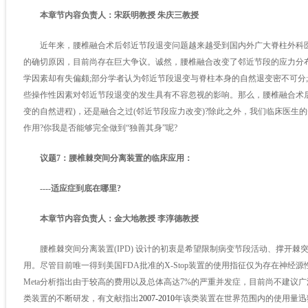
本章节内容负责人：宋跃明教授 朱庆三教授
近年来，腰椎融合术后邻近节段退变问题越来越受到国内外广大脊柱外科医
的确切原因，目前尚存在巨大争议。诚然，腰椎融合改变了邻近节段的应力分
学因素却有失偏颇;部分学者认为邻近节段退变与脊柱本身的自然退变密不可分
些操作性因素对邻近节段退变的发生具有不容忽视的影响。那么，腰椎融合术
变的自然进程)，还是融合之过(邻近节段应力改变)?除此之外，我们临床医生
作用?你我是否能够完全做到“独善其身”呢?
议题7：腰椎棘突间分离装置的临床应用：
----适应症到底在哪里?
本章节内容负责人：金大地教授 李淳德教授
腰椎棘突间分离装置(IPD) 设计的初衷是希望限制病变节段活动、撑开棘
用。尽管目前唯一得到美国FDA批准的X-Stop装置的使用指征仅为存在神经
Meta分析指出由于较高的费用以及总体高达7%的严重并发症，目前尚不建议
类装置的不断研发，有文献指出
2007-2010
年该类装置在世界范围内的使用量迅