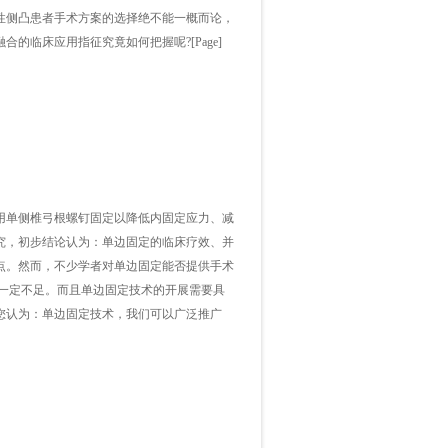
性侧凸患者手术方案的选择绝不能一概而论，
临床应用指征究竟如何把握呢?[Page]
用单侧椎弓根螺钉固定以降低内固定应力、减
究，初步结论认为：单边固定的临床疗效、并
点。然而，不少学者对单边固定能否提供手术
在一定不足。而且单边固定技术的开展需要具
您认为：单边固定技术，我们可以广泛推广