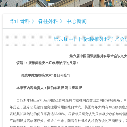
华山骨科 》 脊柱外科 》 中心新闻
第六届中国国际腰椎外科学术会
第六届中国国际腰椎外科学术会议九
议题1：腰椎间盘突出症临床治疗的反思：
----传统单纯髓核摘除术“命归何处”?
本章节内容负责人：陈伯华教授 冯世庆教授
自1934年Mixter和Barr明确坐骨神经痛与腰椎间盘突出之间的密切关系
年历史，至今仍是治疗腰突症最常用的经典术式。美国每年大约有30万腰突症
表明其长期随访的优良率高达87-98%。尽管相关研究认为只有极少数的单纯
不能明显提高临床疗效。但近几年来，随着各种脊柱内植物系统的不断研发，