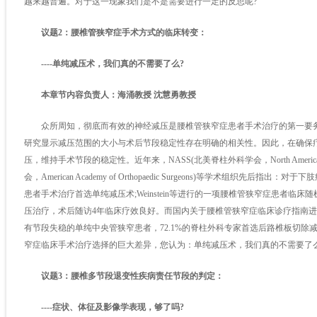
越来越普遍。对于这一现象我们是不是需要进行一定的反思呢?
议题2：腰椎管狭窄症手术方式的临床转变：
----单纯减压术，我们真的不需要了么?
本章节内容负责人：海涌教授 沈慧勇教授
众所周知，彻底而有效的神经减压是腰椎管狭窄症患者手术治疗的第一要务
研究显示减压范围的大小与术后节段稳定性存在明确的相关性。因此，在确保
压，维持手术节段的稳定性。近年来，NASS(北美脊柱外科学会，North American S
会，American Academy of Orthopaedic Surgeons)等学术组织先
患者手术治疗首选单纯减压术;Weinstein等进行的一项腰椎管狭窄症患者临床
压治疗，术后随访4年临床疗效良好。而国内关于腰椎管狭窄症临床诊疗指南
有节段失稳的单纯中央管狭窄患者，72.1%的脊柱外科专家首选后路椎板切除
窄症临床手术治疗选择的巨大差异，您认为：单纯减压术，我们真的不需要了么
议题3：腰椎多节段退变性疾病责任节段的判定：
----症状、体征及影像学表现，够了吗?