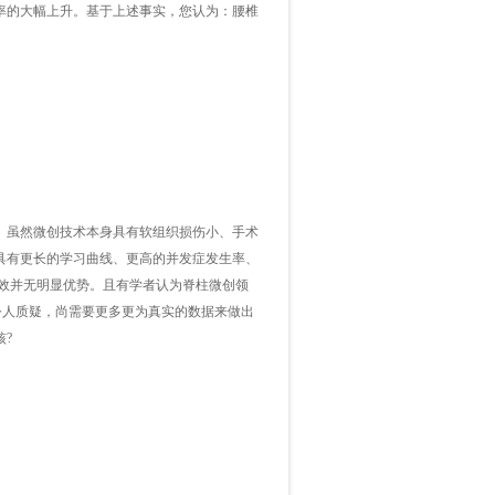
率的大幅上升。基于上述事实，您认为：腰椎
虽然微创技术本身具有软组织损伤小、手术
具有更长的学习曲线、更高的并发症发生率、
疗效并无明显优势。且有学者认为脊柱微创领
令人质疑，尚需要更多更为真实的数据来做出
?