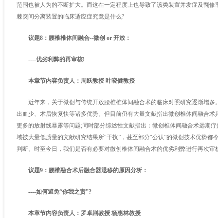
范围也被人为的不断扩大。而这在一定程度上也导致了该类装置并发症及翻修
棘突间分离装置的临床适应症究竟是什么?
议题8：腰椎椎体间融合--微创 or 开放：
----优劣利弊的再审核!
本章节内容负责人：周跃教授 叶晓健教授
近年来，关于微创与传统开放腰椎椎体间融合术的临床对照研究逐渐增多。
出血少、术后恢复快等诸多优势。但目前仍有大量文献指出微创椎体间融合术
更多的放射线暴露等问题;同时部分综述性文献指出：微创椎体间融合术远期
域被大量低质量的文献研究结果所“干扰”，甚至部分“公认”的微创技术优势都
判断。时至今日，我们是否有必要对微创椎体间融合术的优劣利弊进行再次审核
议题9：腰椎融合术后融合器退移的原因分析：
----如何避免“你我之责”?
本章节内容负责人：罗卓荆教授 杨惠林教授