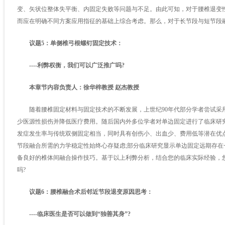
变、矢状位整体失平衡、内固定失败等问题与不足。由此可知，对于腰椎退变
而应在明确不同方案应用指征的基础上综合考虑。那么，对于长节段与短节段融合的
议题5：单侧椎弓根螺钉固定技术：
----利弊权衡，我们可以广泛推广吗?
本章节内容负责人：徐华梓教授 赵杰教授
随着腰椎固定材料与固定技术的不断发展，上世纪90年代部分学者尝试采
少医源性损伤并降低医疗费用。随后国内外多位学者对单边固定进行了临床研
发症发生率与传统双侧固定相当，同时具有创伤小、出血少、费用低等潜在优
节段融合所需的力学稳定性始终心存疑虑;部分临床研究显示单边固定远期存
备良好的椎体间融合操作技巧。基于以上利弊分析，结合您的临床实际经验，
吗?
议题6：腰椎融合术后邻近节段退变原因思考：
----临床医生是否可以做到“独善其身”?