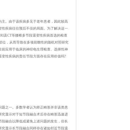
主。由于该疾病多见于老年患者，因此较高
变性疾病往往预后不佳的局面。为了解决这一
RI及CT等腰椎多节段退变性疾病首选的检查
或部位，从而导致在多项前瞻性的随机对照研究
目前应用于临床的神经电生理检查、选择性神
退变性疾病的责任节段方面存在应用价值吗?
题之一。多数学者认为矫正畸形并非该类患
研究显示对于短节段融合术后存在畸形迅速进
节段融合以降低或避免上述问题的发生，但长
研究显示长节段融合同样存在诸如邻近节段退