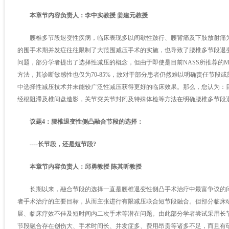
本章节内容负责人：李中实教授 姜建元教授
腰椎多节段退变性疾病，临床表现多以间歇性跛行、腰背痛及下肢放射痛为
的围手术期并发症往往限制了大范围减压手术的实施，也导致了腰椎多节段退
问题，部分学者提出了选择性减压的概念，但由于即使是目前NASS所推荐的M
方法，其诊断敏感性也仅为70-85%，故对于部分患者仍然难以明确责任节段
中选择性减压技术并未能较广泛性减压获得更好的临床效果。那么，您认为：
经根阻滞及椎间盘造影，关节突关节封闭及特殊体检等方法在明确腰椎多节段
议题4：腰椎退变性侧凸融合节段的选择：
----长节段，还是短节段?
本章节内容负责人：邱勇教授 陈其昕教授
长期以来，融合节段的选择一直是腰椎退变性侧凸手术治疗中最富争议的问
者手术治疗的主要目标，从而主张进行有限减压联合短节段融合。但部分临床
展、临床疗效不佳及短时间内二次手术等潜在问题。由此部分学者尝试采用长
节段融合存在创伤大、手术时间长、并发症多、费用昂贵等诸多不足，而且有