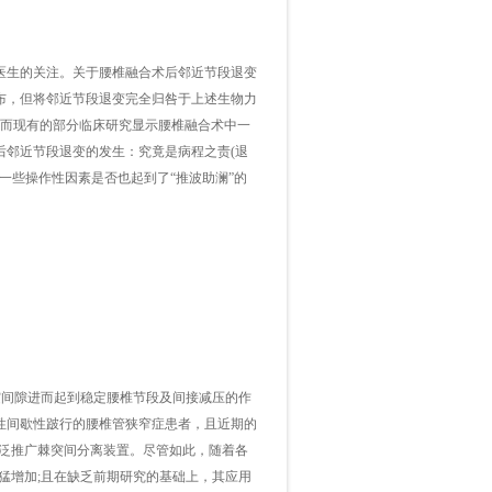
生的关注。关于腰椎融合术后邻近节段退变
布，但将邻近节段退变完全归咎于上述生物力
;而现有的部分临床研究显示腰椎融合术中一
后邻近节段退变的发生：究竟是病程之责(退
的一些操作性因素是否也起到了“推波助澜”的
突间隙进而起到稳定腰椎节段及间接减压的作
源性间歇性跛行的腰椎管狭窄症患者，且近期的
广泛推广棘突间分离装置。尽管如此，随着各
猛增加;且在缺乏前期研究的基础上，其应用