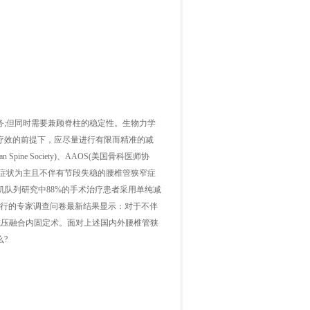
;但同时需要兼顾脊柱的稳定性。生物力学
疗效的前提下，应尽量进行有限而精准的减
pine Society)、AAOS(美国骨科医师协
后指出：对于下肢症状为主且不伴有节段失稳的腰椎管狭窄症
随机队列研究中88%的手术治疗患者采用单纯减
进行的专家调查问卷最新结果显示：对于不伴
减压融合内固定术。面对上述国内外腰椎管狭
?