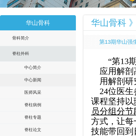
华山骨科 》
华山骨科
骨科简介
第13期华山
脊柱外科
“第
13
中心简介
应用解剖
用解剖研
中心新闻
24
位医生
医师风采
课程坚持以
脊柱病例
员分组分节
脊柱专题
方式，让每
技能带回到
脊柱论文