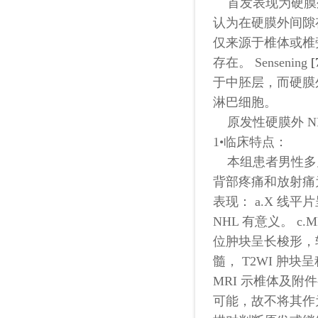
首发表现为硬膜外脊髓压
认为在硬膜外间隙
仅来源于椎体或椎
存在。 Sensening
[
于中胚层，而硬膜
淋巴细胞。
原发性硬膜外 N
1•临床特点：
本组患者男性多
背部疼痛和放射痛
表现： a.X 线
NHL 有意义。 
位肿块呈长梭形，
髓， T2WI 肿
MRI 示椎体及
可能，故不将其作为