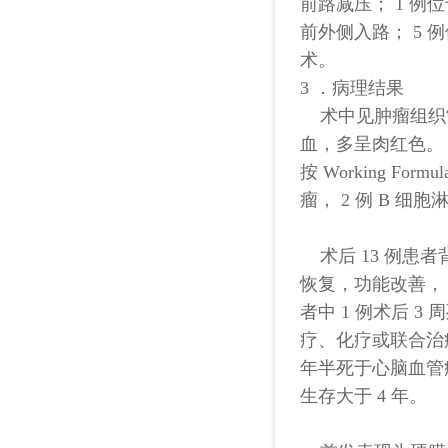
前路减压； 1 例
前外侧入路； 5 
术。
3 ．病理结果
术中见肿瘤组织
血，多呈肉红色。 1
按 Working Formu
瘤， 2 例 B 细
术后 13 例患者
恢复，功能改善， 
者中 1 例术后 3
疗、化疗或联合治疗。 
年半死于心脑血管疾病
生存大于 4 年。