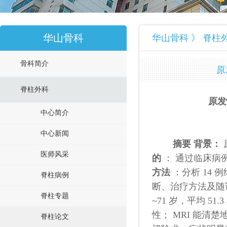
华山骨科
华山骨科 》 脊柱
骨科简介
原
脊柱外科
原发
中心简介
中心新闻
摘要
背景：
医师风采
的
： 通过临床病
方法
：分析 14
脊柱病例
断、治疗方法及随
脊柱专题
~71 岁，平均 5
性； MRI 能清
脊柱论文