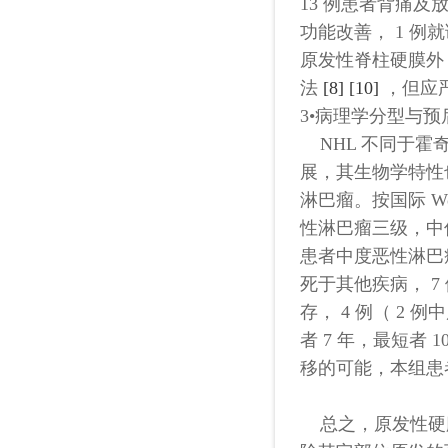
13 例患者背痛及
功能改善， 1 例
原发性脊柱硬膜外
法
[8]
[10]
，但应
3•病理学分型与预
NHL 不同于霍奇金氏
展，其生物学特性也与
淋巴瘤。按国际 Work
性淋巴瘤三级，中
患者中度恶性淋巴瘤 
死于其他疾病， 7
存， 4 例（ 2 
者 7 年，最短者 
移的可能，本组患
总之，原发性硬膜