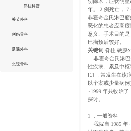
切除术，症状明显改善
脊柱科普
年。 2 例死亡， 
非霍奇金氏淋巴瘤
关节外科
恶化的患者应高度
意义。手术目的是
创伤骨科
巴瘤预后较好。
足踝外科
关键词
脊柱 硬膜
非霍奇金氏淋巴瘤 (N
北院骨科
性疾病。累及中枢神
[1]
，常发生在该
以个案或少量病例报
~1999 年共收治
探讨。
1 ．一般资料
我院自 1985 年