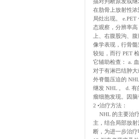
描对判断原发或继发
在肋骨上放射性浓聚
局灶出现。 e.P
态观察，分辨率高
上、右腹股沟、腹
像学表现，行骨髓
较短，而行 PET
它辅助检查： a. 
对于有淋巴结肿大或
外脊髓压迫的 NH
继发 NHL 。 d.
瘤细胞发现。因脑
2 •治疗方法：
NHL 的主要治
主，结合局部放射
断，为进一步治疗