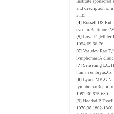
Institute sponsored
and description of 
2135.
[4]
Russell DS,Rubi
system.Baltimore,W
[5]
Love JG,Miller 
1954;69:66-76.
[6]
Vasudev Rao T,N
lymphomas:A clinic
[7]
Sensening EC:The
human embryos.Cont
[8]
Lyons MK,O'Neil
lymphoma:Report of 
1992;30:675-680.
[9] Haddad P,Thaell
1976;38:1862-1866.