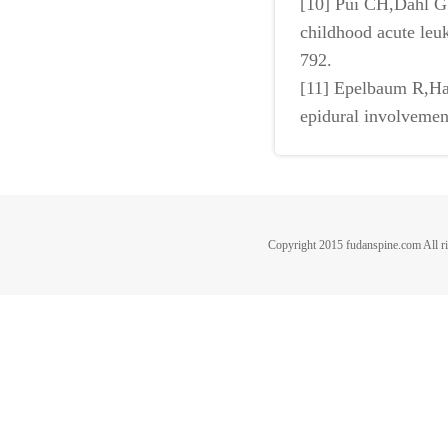
[10] Pui CH,Dahl GV,
childhood acute le
792.
[11] Epelbaum R,Ha
epidural involveme
Copyright 2015 fudanspine.c