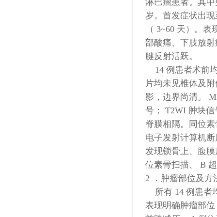
淋巴瘤患者。其中男性 
岁。首发症状出现至入
（ 3~60 天）
部酸痛、下肢放射痛
腱反射活跃。
14 例患者术前均行
片均未见椎体及附
影，边界尚清。 M
号； T2WI 
脊膜相隔。同位素
电子发射计算机断层（ Po
发现锁骨上、腹膜
位素骨扫描、 B
2 ．肿瘤部位及方
所有 14 例患
表现明确肿瘤部位