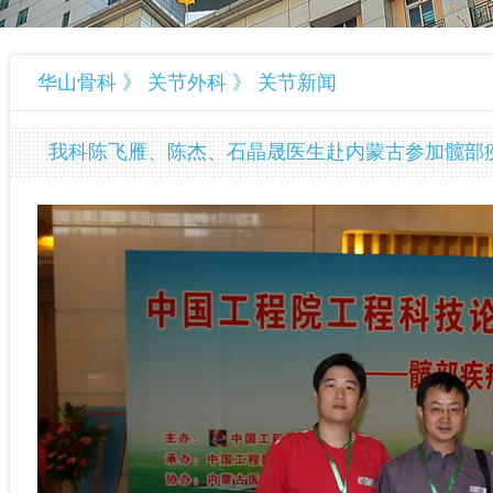
华山骨科 》 关节外科 》 关节新闻
我科陈飞雁、陈杰、石晶晟医生赴内蒙古参加髋部