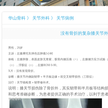
华山骨科 》 关节外科 》 关节病例
没有骨折的复杂膝关节
男性，
29
岁
主诉：左膝摩托车摔伤后肿痛
3
小时
体检：左膝肿胀，表面皮肤无青紫，髌骨内侧压痛（
+
），左膝侧方应力试验
（±），浮髌征（±），左膝
ROM 0-90
。
X
片：没有发现骨折。
诊断：膝关节内侧副韧带＋半月板边缘＋前交叉韧带损伤（三联征）
治疗：关节镜检查＋韧带修补术。
说明：膝关节损伤除了骨折外，其实韧带和半月板等结构
和思考准确诊断，为患者提供正确的手术治疗，以利于患