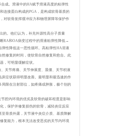
等合成。滑液中的
HA
赋予滑液高度的粘弹性
和连接蛋白构成的
PGA
，是构成软骨基质的
，对软骨发挥缓冲应力和物理屏障等保护作
出的。他们认为，补充外源性高分子质量
断
RA
和
OA
病变过程中的滑液粘弹性降低→
粘弹性降低这一恶性循环。高粘弹性
HA
溶液
自然修复的时间，使软骨自然修复和愈合。此
器，可明显缓解症状。
数、关节疼痛、关节伸展度、晨僵、关节积液
临床症状获得明显改善。最明显和最迅速的作
多局限在注射部位，如疼痛或肿胀，极个别的
关节腔内环境的优劣及软骨的破坏程度是影响
化，保护并修复损伤的软骨，减轻炎症反应
甚至骨质外露，关节液中炎症介质、基质降解
修复能力，根本无法改变恶劣的关节内环境