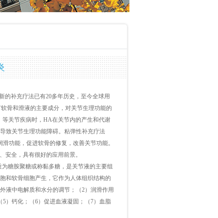
炎
新的补充疗法已有
20
多年历史，至今全球用
节软骨和滑液的主要成分，对关节生理功能的
）等关节疾病时，
HA
在关节内的产生和代谢
导致关节生理功能障碍。粘弹性补充疗法
润滑功能，促进软骨的修复，改善关节功能。
、安全，具有很好的应用前景。
质为糖胺聚糖或称黏多糖，是关节液的主要组
胞和软骨细胞产生，它作为人体组织结构的
外液中电解质和水分的调节；（
2
）润滑作用
（
5
）钙化；（
6
）促进血液凝固；（
7
）血脂