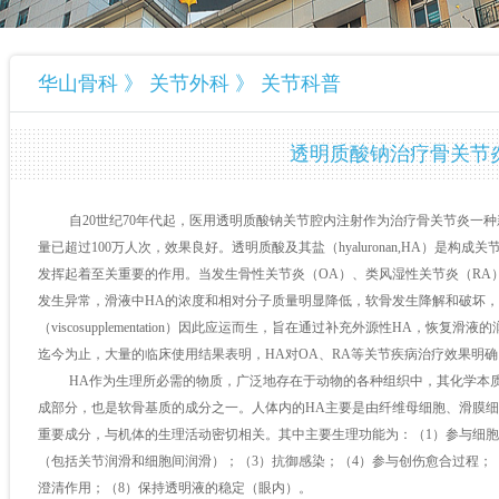
华山骨科 》 关节外科 》 关节科普
透明质酸钠治疗骨关节
自
20
世纪
70
年代起，医用透明质酸钠关节腔内注射作为治疗骨关节炎一种
量已超过
100
万人次，效果良好。透明质酸及其盐（
hyaluronan,HA
）是构成关
发挥起着至关重要的作用。当发生骨性关节炎（
OA
）、类风湿性关节炎（
RA
发生异常，滑液中
HA
的浓度和相对分子质量明显降低，软骨发生降解和破坏，
（
viscosupplementation
）因此应运而生，旨在通过补充外源性
HA
，恢复滑液的
迄今为止，大量的临床使用结果表明，
HA
对
OA
、
RA
等关节疾病治疗效果明确
HA
作为生理所必需的物质，广泛地存在于动物的各种组织中，其化学本
成部分，也是软骨基质的成分之一。人体内的
HA
主要是由纤维母细胞、滑膜细
重要成分，与机体的生理活动密切相关。其中主要生理功能为：（
1
）参与细胞
（包括关节润滑和细胞间润滑）；（
3
）抗御感染；（
4
）参与创伤愈合过程；
澄清作用；（
8
）保持透明液的稳定（眼内）。