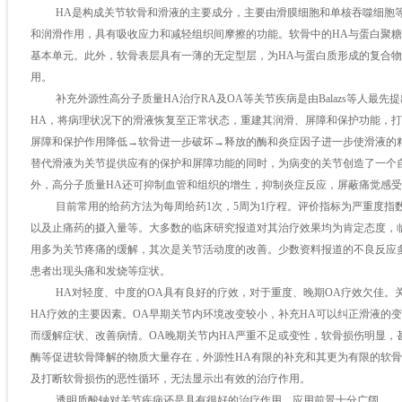
HA
是构成关节软骨和滑液的主要成分，主要由滑膜细胞和单核吞噬细胞
和润滑作用，具有吸收应力和减轻组织间摩擦的功能。软骨中的
HA
与蛋白聚糖
基本单元。此外，软骨表层具有一薄的无定型层，为
HA
与蛋白质形成的复合物
用。
补充外源性高分子质量
HA
治疗
RA
及
OA
等关节疾病是由
Balazs
等人最先提
HA
，将病理状况下的滑液恢复至正常状态，重建其润滑、屏障和保护功能，打
屏障和保护作用降低→软骨进一步破坏→释放的酶和炎症因子进一步使滑液的
替代滑液为关节提供应有的保护和屏障功能的同时，为病变的关节创造了一个
外，高分子质量
HA
还可抑制血管和组织的增生，抑制炎症反应，屏蔽痛觉感受
目前常用的给药方法为每周给药
1
次，
5
周为
1
疗程。评价指标为严重度指
以及止痛药的摄入量等。大多数的临床研究报道对其治疗效果均为肯定态度，
用多为关节疼痛的缓解，其次是关节活动度的改善。少数资料报道的不良反应
患者出现头痛和发烧等症状。
HA
对轻度、中度的
OA
具有良好的疗效，对于重度、晚期
OA
疗效欠佳。
HA
疗效的主要因素。
OA
早期关节内环境改变较小，补充
HA
可以纠正滑液的变
而缓解症状、改善病情。
OA
晚期关节内
HA
严重不足或变性，软骨损伤明显，
酶等促进软骨降解的物质大量存在，外源性
HA
有限的补充和其更为有限的软骨
及打断软骨损伤的恶性循环，无法显示出有效的治疗作用。
透明质酸钠对关节疾病还是具有很好的治疗作用，应用前景十分广阔。