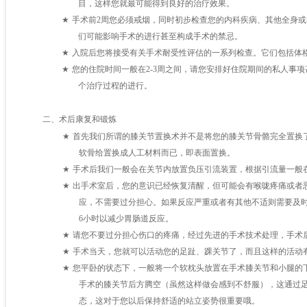
目，这样您就最可能得到良好的治疗效果。
★
手术前
2
周您必须戒烟，同时初步检查您的内科疾病、其他全身或
们可能影响手术的进行甚至构成手术的禁忌。
★
入院后您将接受有关手术耐受性评估的一系列检查。它们包括体
★
您的住院时间一般在
2-3
周之间，请您安排好住院期间的私人事项
个治疗过程的进行。
术后康复和锻炼
二、
★
首先我们所谓的膝关节置换术并不是将您的膝关节骨骼完全置换
软骨给置换成人工材料而已，即表面置换。
★
手术后我们一般会在关节内放置负压引流装置，根据引流量一般
★
出手术室后，您的意识已经恢复清醒，但可能会有喉咙疼痛或者
应，不需要过分担心。如果反应严重或者有其他不适则需要及
6
小时以减少胃肠道反应。
★
请您不要过分担心伤口的疼痛，经过先进的手术技术处理，手术
★
手术当天，您就可以活动您的足趾、踝关节了，而且这样的活动
★
您平卧的状态下，一般将一个软枕头放置在手术膝关节和小腿的
手术的膝关节后方腾空（虽然这样做会感到不舒服），这通过
态，这对于您以后保持舒适的站立姿势很重要哦。