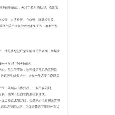
者局部的疾病，并给予及时的处理。否则它
格检查、血液检查、心血管、肺脏检查等。
甚至出院后康复阶段的准备工作，有利于整
了，而是将您已经损坏的膝关节表面一薄层骨
在手术后
24-48
小时拔除。
恶心、呕吐等不适，这些都是常见的麻醉反
时告诉医生或者护士。进食一般需要在麻醉后
后伤口虽然会有疼痛感，一般不会剧烈。
有利于预防下肢血管内血栓的形成。
下面会感觉比较舒服，但是我们推荐您经常将
足踝后方垫高达到，以促进膝关节维持伸直状