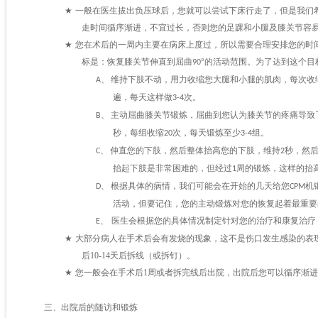
★
一般在医生拔出负压球后，您就可以尝试下床行走了，但是我们
走时间循序渐进，不宜过长，否则您的足踝和小腿及膝关节容
★
您在术后的一周内主要在病床上度过，所以需要合理安排您的时
标是：恢复膝关节伸直到屈曲
°的活动范围。为了达到这个目
90
维持下肢不动，用力收缩您大腿和小腿的肌肉，每次收
A、
遍，每天这样做
次。
3-4
主动屈曲膝关节锻炼，屈曲到您认为膝关节的疼痛导致
B、
秒，每组收缩
次，每天锻炼至少
组。
20
3-4
伸直您的下肢，然后整体抬高您的下肢，维持
秒，然
C、
2
抬起下肢是非常困难的，但经过
周的锻炼，这样的抬
1
根据具体的病情，我们可能会在开始的几天给您
机
D、
CPM
活动，但要记住，您的主动锻炼对您的恢复起着最重要
医生会根据您的具体情况制定针对您的治疗和康复治疗
E、
★
大部分病人在手术后会有发烧的现象，这不是伤口发生感染的表
后
10-14
天后拆线（或拆钉）。
★
您一般会在手术后
1
周或者拆完线后出院，出院后您可以循序渐进
出院后的随访和锻炼
三、