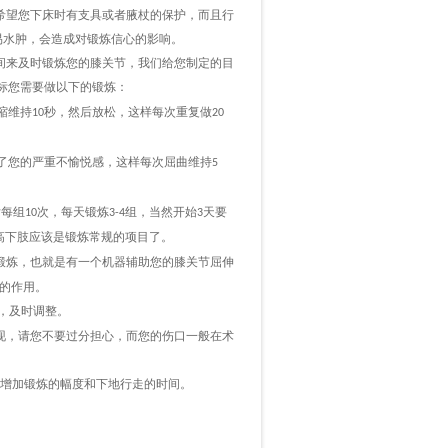
希望您下床时有支具或者腋杖的保护，而且行
易水肿，会造成对锻炼信心的影响。
间来及时锻炼您的膝关节，我们给您制定的目
标您需要做以下的锻炼：
缩维持
秒，然后放松，这样每次重复做
10
20
了您的严重不愉悦感，这样每次屈曲维持
5
后每组
次，每天锻炼
组，当然开始
天要
10
3-4
3
高下肢应该是锻炼常规的项目了。
锻炼，也就是有一个机器辅助您的膝关节屈伸
的作用。
，及时调整。
现，请您不要过分担心，而您的伤口一般在术
增加锻炼的幅度和下地行走的时间。