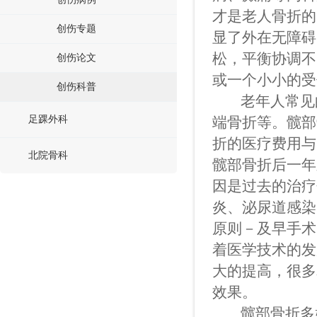
才是老人骨折的
创伤专题
显了外在无障碍
松，平衡协调不
创伤论文
或一个小小的受
创伤科普
老年人常见的
足踝外科
端骨折等。髋部
折的医疗费用与
北院骨科
髋部骨折后一年
因是过去的治疗
炎、泌尿道感染
原则－及早手术
着医学技术的发
大的提高，很多
效果。
髋部骨折多好发