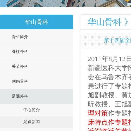
华山骨科 》
华山骨科
骨科简介
第十四届全
脊柱外科
2011
年
8
月
12
新疆医科大学
关节外科
会在乌鲁木齐
创伤骨科
患进行了专题
旭副教授、黄
足踝外科
昕教授、王旭
中心简介
作专题
理对策
床特点作专题
足踝新闻