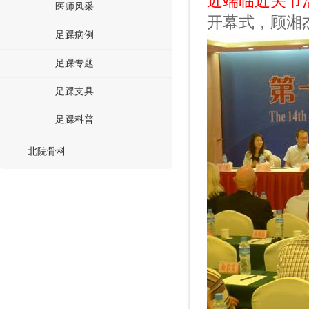
近端临近关节
医师风采
开幕式，顾湘
足踝病例
足踝专题
足踝支具
足踝科普
北院骨科