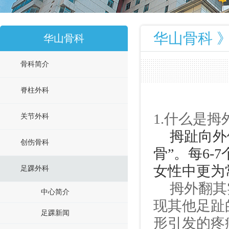
华山骨科 》
华山骨科
骨科简介
脊柱外科
1.
什么是拇
关节外科
拇趾向外
创伤骨科
骨”。每
6-7
女性中更为
足踝外科
拇外翻其
中心简介
现其他足趾
足踝新闻
形引发的疼