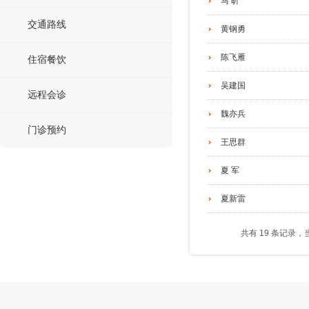
马 昕
交通路线
黄钢勇
陈飞雁
住宿餐饮
吴建国
远程会诊
魏亦兵
门诊预约
王思群
夏 军
夏新雷
共有 19 条记录，当