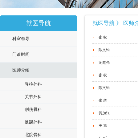
就医导航
就医导航 》 医师
张 权
科室领导
陈文钧
门诊时间
汤超亮
医师介绍
张 权
脊柱外科
陈文钧
关节外科
张 超
创伤骨科
黄加张
足踝外科
王 旭
北院骨科